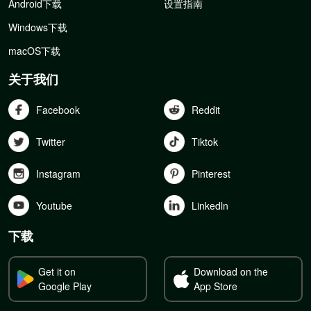
Android下载
设置指南
Windows下载
macOS下载
关于我们
Facebook
Reddit
Twitter
Tiktok
Instagram
Pinterest
Youtube
Linkedln
下载
Get it on
Download on the
Google Play
App Store