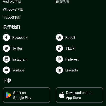
Android下载
设置指南
Windows下载
macOS下载
关于我们
Facebook
Reddit
Twitter
Tiktok
Instagram
Pinterest
Youtube
Linkedln
下载
Get it on
Download on the
Google Play
App Store