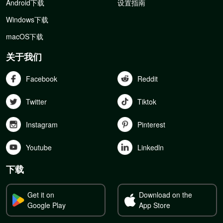
Android下载
设置指南
Windows下载
macOS下载
关于我们
Facebook
Reddit
Twitter
Tiktok
Instagram
Pinterest
Youtube
Linkedln
下载
Get it on
Download on the
Google Play
App Store