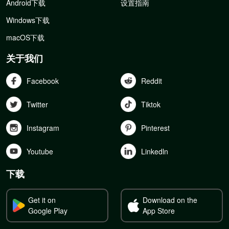
Android下载
设置指南
Windows下载
macOS下载
关于我们
Facebook
Reddit
Twitter
Tiktok
Instagram
Pinterest
Youtube
Linkedln
下载
Get it on
Download on the
Google Play
App Store