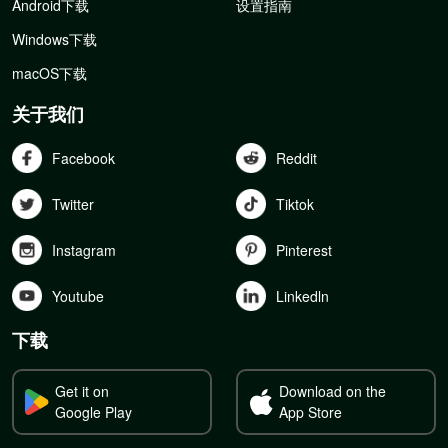
Android下载
设置指南
Windows下载
macOS下载
关于我们
Facebook
Reddit
Twitter
Tiktok
Instagram
Pinterest
Youtube
Linkedln
下载
Get it on
Download on the
Google Play
App Store