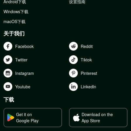
Android下载
设置指南
Windows下载
macOS下载
关于我们
Facebook
Reddit
Twitter
Tiktok
Instagram
Pinterest
Youtube
Linkedln
下载
Get it on
Download on the
Google Play
App Store