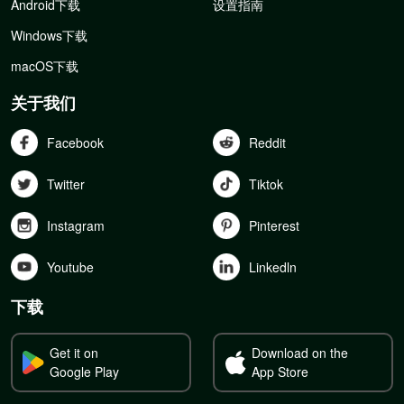
Android下载
设置指南
Windows下载
macOS下载
关于我们
Facebook
Reddit
Twitter
Tiktok
Instagram
Pinterest
Youtube
Linkedln
下载
Get it on
Download on the
Google Play
App Store