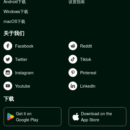
Android下载
设置指南
Windows下载
macOS下载
关于我们
Facebook
Reddit
Twitter
Tiktok
Instagram
Pinterest
Youtube
Linkedln
下载
Get it on
Download on the
Google Play
App Store