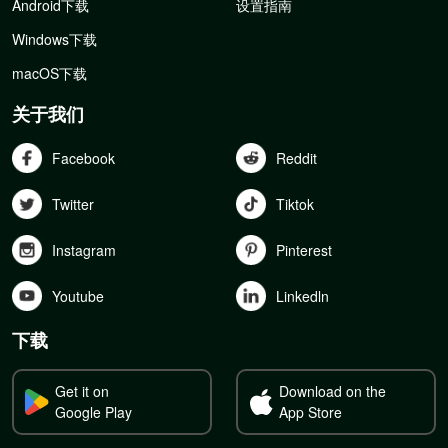
Android下载
设置指南
Windows下载
macOS下载
关于我们
Facebook
Reddit
Twitter
Tiktok
Instagram
Pinterest
Youtube
Linkedln
下载
Get it on
Download on the
Google Play
App Store