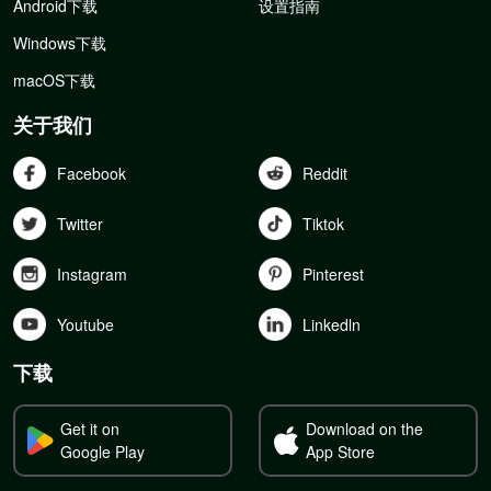
Android下载
设置指南
Windows下载
macOS下载
关于我们
Facebook
Reddit
Twitter
Tiktok
Instagram
Pinterest
Youtube
Linkedln
下载
Get it on
Download on the
Google Play
App Store