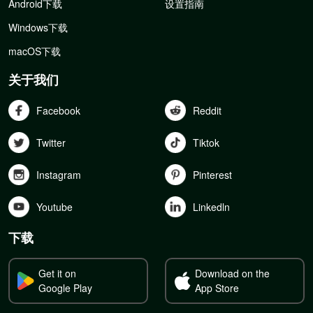
Android下载
设置指南
Windows下载
macOS下载
关于我们
Facebook
Reddit
Twitter
Tiktok
Instagram
Pinterest
Youtube
Linkedln
下载
Get it on
Download on the
Google Play
App Store