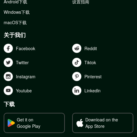
Android下载
设置指南
Windows下载
macOS下载
关于我们
Facebook
Reddit
Twitter
Tiktok
Instagram
Pinterest
Youtube
Linkedln
下载
Get it on
Download on the
Google Play
App Store