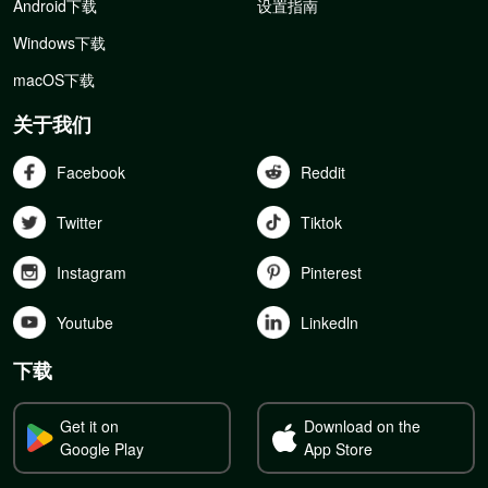
Android下载
设置指南
Windows下载
macOS下载
关于我们
Facebook
Reddit
Twitter
Tiktok
Instagram
Pinterest
Youtube
Linkedln
下载
Get it on
Download on the
Google Play
App Store