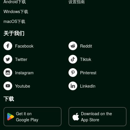
Android下载
设置指南
Windows下载
macOS下载
关于我们
Facebook
Reddit
Twitter
Tiktok
Instagram
Pinterest
Youtube
Linkedln
下载
Get it on
Download on the
Google Play
App Store