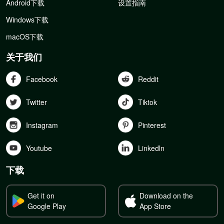
Android下载
设置指南
Windows下载
macOS下载
关于我们
Facebook
Reddit
Twitter
Tiktok
Instagram
Pinterest
Youtube
Linkedln
下载
Get it on
Download on the
Google Play
App Store