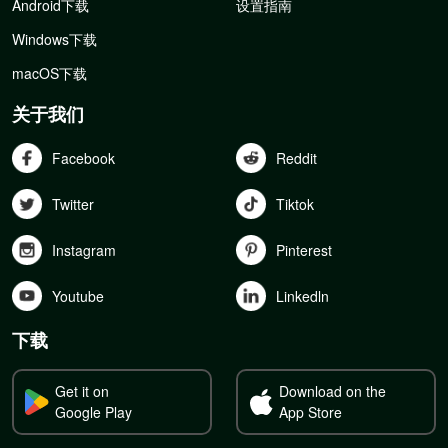
Android下载
设置指南
Windows下载
macOS下载
关于我们
Facebook
Reddit
Twitter
Tiktok
Instagram
Pinterest
Youtube
Linkedln
下载
Get it on
Download on the
Google Play
App Store