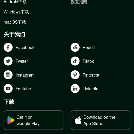
Android下载
设置指南
Windows下载
macOS下载
关于我们
Facebook
Reddit
Twitter
Tiktok
Instagram
Pinterest
Youtube
Linkedln
下载
Get it on
Download on the
Google Play
App Store