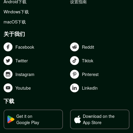
Android下载
设置指南
Windows下载
macOS下载
关于我们
Facebook
Reddit
Twitter
Tiktok
Instagram
Pinterest
Youtube
Linkedln
下载
Get it on
Download on the
Google Play
App Store