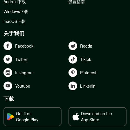
Android下载
设置指南
Windows下载
macOS下载
关于我们
Facebook
Reddit
Twitter
Tiktok
Instagram
Pinterest
Youtube
Linkedln
下载
Get it on
Download on the
Google Play
App Store