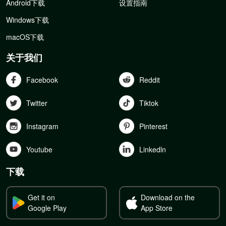
Android下载
设置指南
Windows下载
macOS下载
关于我们
Facebook
Reddit
Twitter
Tiktok
Instagram
Pinterest
Youtube
Linkedln
下载
Get it on
Download on the
Google Play
App Store