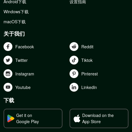
Android下载
设置指南
Windows下载
macOS下载
关于我们
Facebook
Reddit
Twitter
Tiktok
Instagram
Pinterest
Youtube
Linkedln
下载
Get it on
Download on the
Google Play
App Store