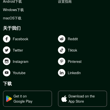
Android下载
设置指南
Windows下载
macOS下载
关于我们
Facebook
Reddit
Twitter
Tiktok
Instagram
Pinterest
Youtube
Linkedln
下载
Get it on
Download on the
Google Play
App Store