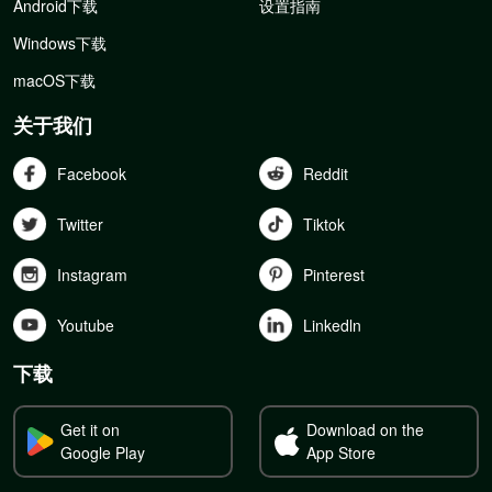
Android下载
设置指南
Windows下载
macOS下载
关于我们
Facebook
Reddit
Twitter
Tiktok
Instagram
Pinterest
Youtube
Linkedln
下载
Get it on
Download on the
Google Play
App Store