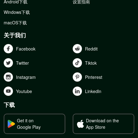
Android下载
设置指南
Windows下载
macOS下载
关于我们
Facebook
Reddit
Twitter
Tiktok
Instagram
Pinterest
Youtube
Linkedln
下载
Get it on
Download on the
Google Play
App Store