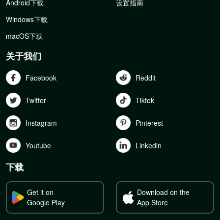
Android下载
设置指南
Windows下载
macOS下载
关于我们
Facebook
Reddit
Twitter
Tiktok
Instagram
Pinterest
Youtube
Linkedln
下载
Get it on
Download on the
Google Play
App Store