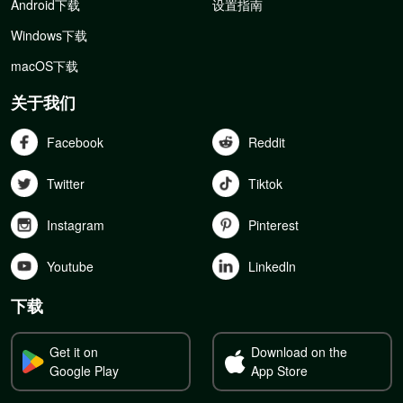
Android下载
设置指南
Windows下载
macOS下载
关于我们
Facebook
Reddit
Twitter
Tiktok
Instagram
Pinterest
Youtube
Linkedln
下载
Get it on
Download on the
Google Play
App Store