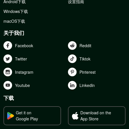
Android下载
设置指南
Windows下载
macOS下载
关于我们
Facebook
Reddit
Twitter
Tiktok
Instagram
Pinterest
Youtube
Linkedln
下载
Get it on
Download on the
Google Play
App Store