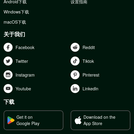
Android下载
设置指南
Windows下载
macOS下载
关于我们
Facebook
Reddit
Twitter
Tiktok
Instagram
Pinterest
Youtube
Linkedln
下载
Get it on
Download on the
Google Play
App Store