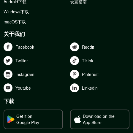
Android下载
设置指南
Windows下载
macOS下载
关于我们
Facebook
Reddit
Twitter
Tiktok
Instagram
Pinterest
Youtube
Linkedln
下载
Get it on
Download on the
Google Play
App Store