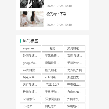
2024-10-24 10:19
极光app下载
2024-10-24 10:19
热门标签
supervnp使用教程
越墙
黑洞加速器在线下载苹果
外网加速器试用七天
苹果免费Ⅴpn
雷霆 加速器 apk
google访问外网插件
爬墙软件百度云
手机改dns上twitter
se官网需要梯子吗
极光加速器官网 iphone
免费的外网
启点网络加速器官网
sub网络加速器 app
加速器免费版试用
天行加速器官网
老王 2.2.7
在电脑上youtube
极光加速器安卓破解版
手机版加速器排行
自由men软件安卓
pc端怎么挂梯子
洋葱浏览器
外网永久免费的vp加速器app
ios怎么浏览外国的网站
网址怎么搭梯子
佛跳墙vp官网