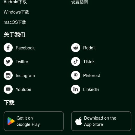
Android下载
设置指南
Windows下载
macOS下载
关于我们
Facebook
Reddit
Twitter
Tiktok
Instagram
Pinterest
Youtube
Linkedln
下载
Get it on
Download on the
Google Play
App Store