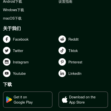
Android下载
设置指南
Windows下载
macOS下载
关于我们
Facebook
Reddit
Twitter
Tiktok
Instagram
Pinterest
Youtube
Linkedln
下载
Get it on
Download on the
Google Play
App Store