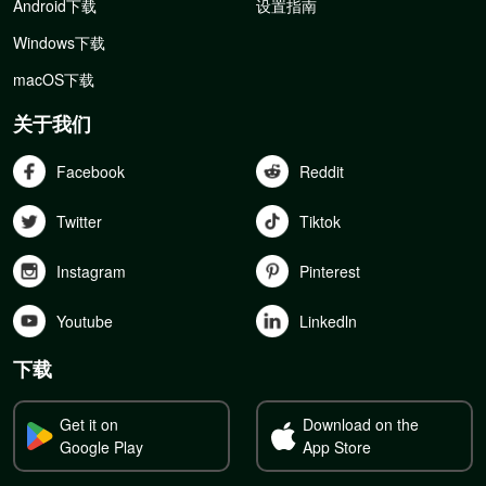
Android下载
设置指南
Windows下载
macOS下载
关于我们
Facebook
Reddit
Twitter
Tiktok
Instagram
Pinterest
Youtube
Linkedln
下载
Get it on
Download on the
Google Play
App Store