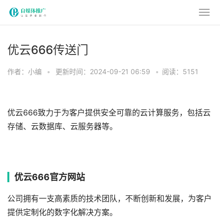
优云666传送门
作者：小编
•
更新时间：2024-09-21 06:59
•
阅读：5151
优云666致力于为客户提供安全可靠的云计算服务，包括云
存储、云数据库、云服务器等。
优云666官方网站
公司拥有一支高素质的技术团队，不断创新和发展，为客户
提供定制化的数字化解决方案。