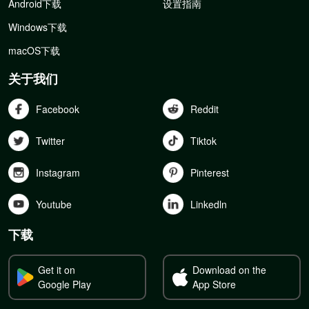
Android下载
设置指南
Windows下载
macOS下载
关于我们
Facebook
Reddit
Twitter
Tiktok
Instagram
Pinterest
Youtube
Linkedln
下载
Get it on
Download on the
Google Play
App Store