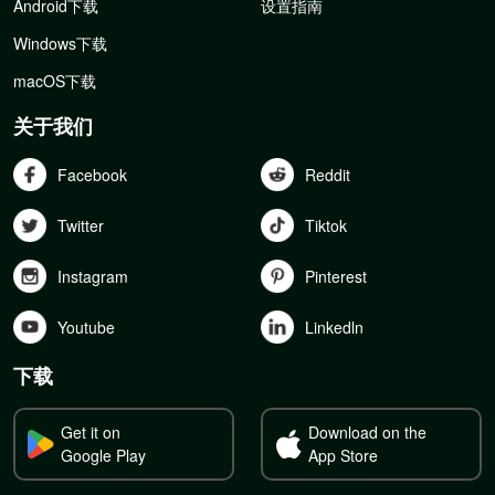
Android下载
设置指南
Windows下载
macOS下载
关于我们
Facebook
Reddit
Twitter
Tiktok
Instagram
Pinterest
Youtube
Linkedln
下载
Get it on
Download on the
Google Play
App Store