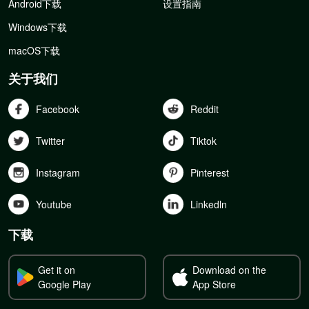
Android下载
设置指南
Windows下载
macOS下载
关于我们
Facebook
Reddit
Twitter
Tiktok
Instagram
Pinterest
Youtube
Linkedln
下载
Get it on
Download on the
Google Play
App Store