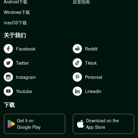
Android下载
设置指南
Windows下载
macOS下载
关于我们
Facebook
Reddit
Twitter
Tiktok
Instagram
Pinterest
Youtube
Linkedln
下载
Get it on
Download on the
Google Play
App Store