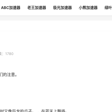
ABC加速器
老王加速器
极光加速器
小熊加速器
绿叶
读：1780
们的注意。
时又像巨龙的爪子。 ，在蓝天上飘扬。