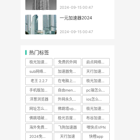
2024-09-15 00:47
一元加速器2024
2024-09-15 00:47
热门标签
极光加速器官网 iphone
免费的外网
启点网络加速器官网
sub网络加速器 app
加速器免费版试用
天行加速器官网
老王 2.2.7
在电脑上youtube
极光加速器安卓破解版
手机版加速器排行
自由men软件安卓
pc端怎么挂梯子
洋葱浏览器
外网永久免费的vp加速器app
ios怎么浏览外国的网站
网址怎么搭梯子
佛跳墙vp官网
极光加速器app官方下载
佛跳墙破解vip权限免登录版
极光百度网盘
布谷加速器 验证应用
海外免费永久
飞狗加速器
嘿快点VPN
2024免费上上外网
天行加速
快橙app