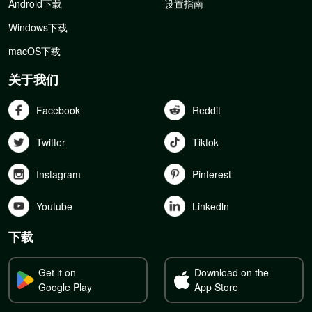
Android下载
设置指南
Windows下载
macOS下载
关于我们
Facebook
Reddit
Twitter
Tiktok
Instagram
Pinterest
Youtube
Linkedln
下载
Get it on
Download on the
Google Play
App Store