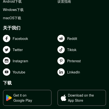
Android下载
设置指南
Windows下载
macOS下载
关于我们
Facebook
Reddit
Twitter
Tiktok
Instagram
Pinterest
Youtube
Linkedln
下载
Get it on
Download on the
Google Play
App Store