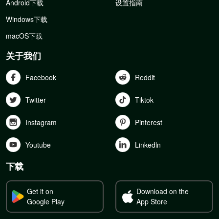
Android下载
设置指南
Windows下载
macOS下载
关于我们
Facebook
Reddit
Twitter
Tiktok
Instagram
Pinterest
Youtube
Linkedln
下载
Get it on
Download on the
Google Play
App Store