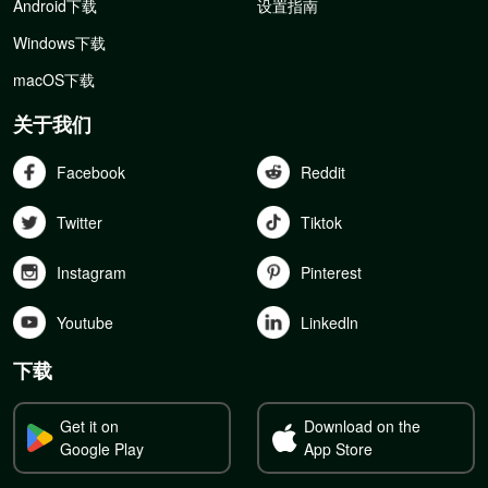
Android下载
设置指南
Windows下载
macOS下载
关于我们
Facebook
Reddit
Twitter
Tiktok
Instagram
Pinterest
Youtube
Linkedln
下载
Get it on
Download on the
Google Play
App Store