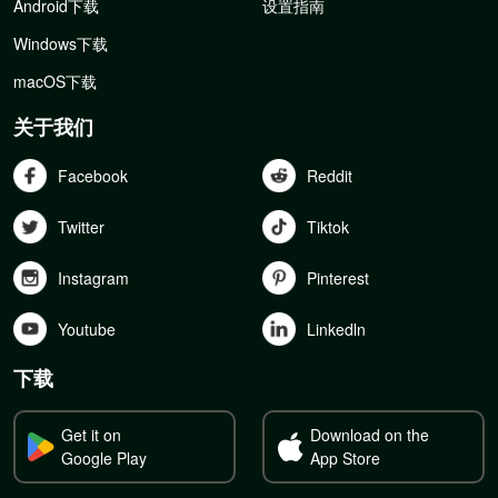
Android下载
设置指南
Windows下载
macOS下载
关于我们
Facebook
Reddit
Twitter
Tiktok
Instagram
Pinterest
Youtube
Linkedln
下载
Get it on
Download on the
Google Play
App Store