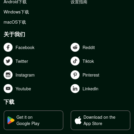
Android下载
设置指南
Windows下载
macOS下载
关于我们
Facebook
Reddit
Twitter
Tiktok
Instagram
Pinterest
Youtube
Linkedln
下载
Get it on
Download on the
Google Play
App Store