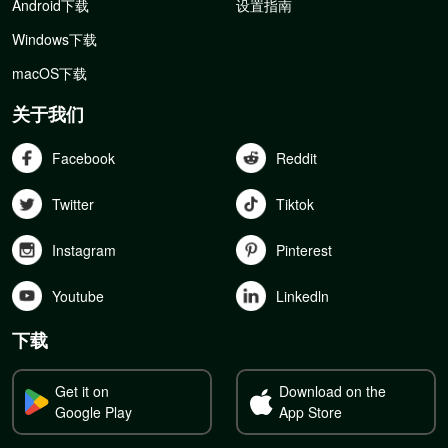
Android下载
设置指南
Windows下载
macOS下载
关于我们
Facebook
Reddit
Twitter
Tiktok
Instagram
Pinterest
Youtube
Linkedln
下载
Get it on
Download on the
Google Play
App Store