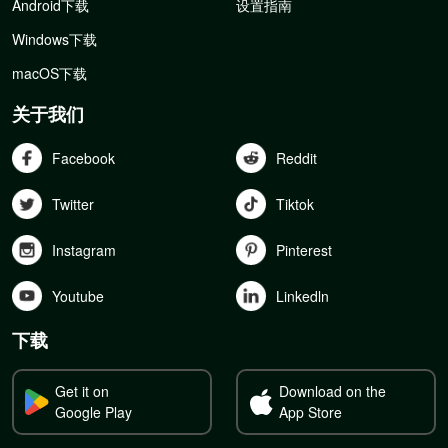
Android下载
设置指南
Windows下载
macOS下载
关于我们
Facebook
Reddit
Twitter
Tiktok
Instagram
Pinterest
Youtube
Linkedln
下载
Get it on
Download on the
Google Play
App Store