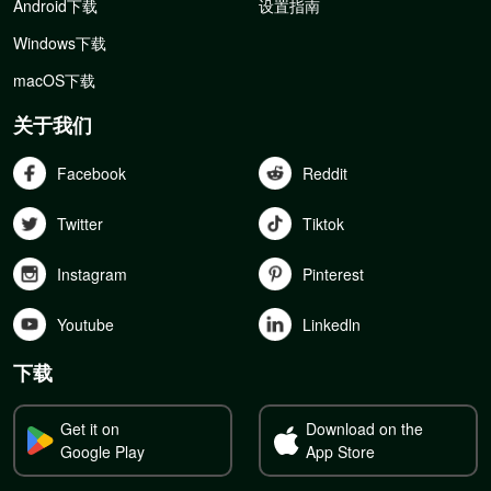
Android下载
设置指南
Windows下载
macOS下载
关于我们
Facebook
Reddit
Twitter
Tiktok
Instagram
Pinterest
Youtube
Linkedln
下载
Get it on
Download on the
Google Play
App Store