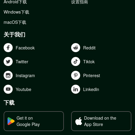
Android下载
设置指南
Windows下载
macOS下载
关于我们
Facebook
Reddit
Twitter
Tiktok
Instagram
Pinterest
Youtube
Linkedln
下载
Get it on
Download on the
Google Play
App Store