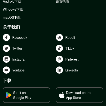
Android下载
设置指南
Windows下载
macOS下载
关于我们
Facebook
Reddit
Twitter
Tiktok
Instagram
Pinterest
Youtube
Linkedln
下载
Get it on
Download on the
Google Play
App Store